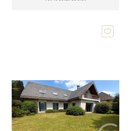
ST JEAN DES CHAMPS 50
2
161,30 m
, 7 pièces
Ref : 42437
Maison à vendre
234 500 €