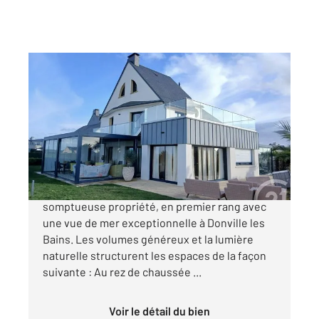
DONVILLE LES BAINS 50
2
340 m
, 9 pièces
Ref : 45243
Maison à vendre
1 470 000 €
CENTURY 21 ROYER IMMO vous propose cette
somptueuse propriété, en premier rang avec
une vue de mer exceptionnelle à Donville les
Bains. Les volumes généreux et la lumière
naturelle structurent les espaces de la façon
suivante : Au rez de chaussée ...
Voir le détail du bien