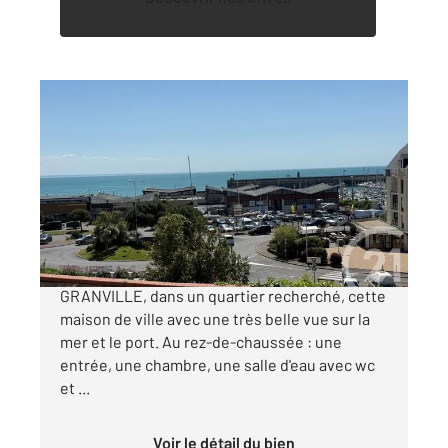
GRANVILLE 50
2
158 m
, 8 pièces
Ref : 44101
Maison à vendre
699 000 €
CENTURY 21 Royer Immo vous propose à
GRANVILLE, dans un quartier recherché, cette
maison de ville avec une très belle vue sur la
mer et le port. Au rez-de-chaussée : une
entrée, une chambre, une salle d'eau avec wc
et ...
Voir le détail du bien