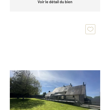
Voir le détail du bien
BREHAL 50
2
320 m
, 9 pièces
Ref : 42558
Maison à vendre
699 000 €