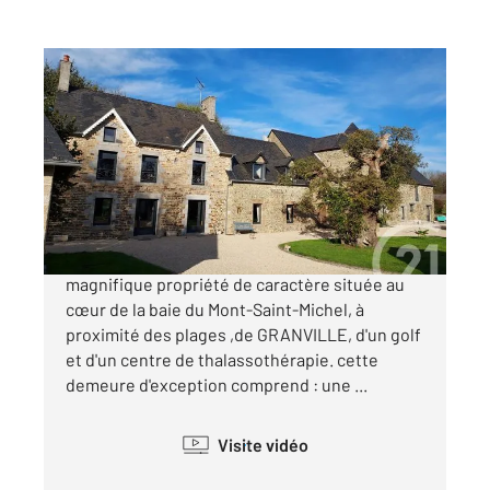
Manche 50
2
580 m
, 13 pièces
Ref : 44916
Maison à vendre
1 820 000 €
CENTURY 21 Royer Immo vous présente une
magnifique propriété de caractère située au
cœur de la baie du Mont-Saint-Michel, à
proximité des plages ,de GRANVILLE, d'un golf
et d'un centre de thalassothérapie. cette
demeure d'exception comprend : une ...
Visite vidéo