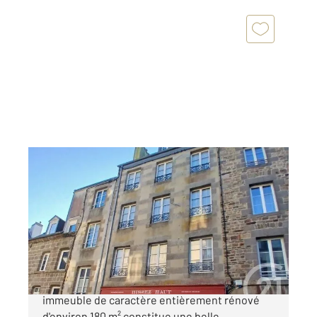
GRANVILLE 50
2
180 m
, 5 pièces
Ref : 44254
Maison à vendre
886 000 €
CENTURY 21 Royer Immo vous propose cet
immeuble de caractère entièrement rénové
d'environ 180 m² constitue une belle