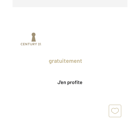
Prenez un temps d'avance sur le marché
en profitant
gratuitement
des Ventes
Privées CENTURY 21.
J'en profite