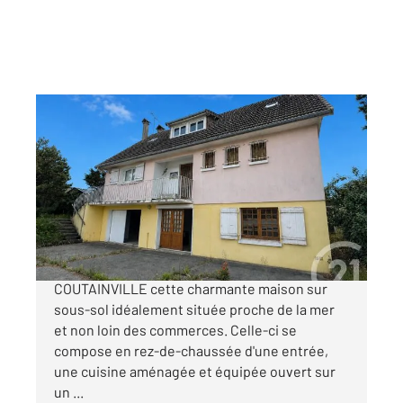
AGON COUTAINVILLE 50
2
167,80 m
, 6 pièces
Ref : 16089
Maison à vendre
833 000 €
Century 21 Royer Immo vous propose à AGON-
COUTAINVILLE cette charmante maison sur
sous-sol idéalement située proche de la mer
et non loin des commerces. Celle-ci se
compose en rez-de-chaussée d'une entrée,
une cuisine aménagée et équipée ouvert sur
un ...