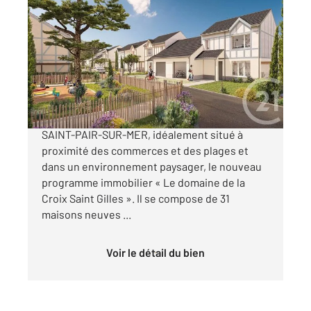
ST PAIR SUR MER 50
2
76,59 m
, 4 pièces
Ref : 44463
Maison à vendre
295 000 €
CENTURY 21 Royer Immo vous présente à
SAINT-PAIR-SUR-MER, idéalement situé à
proximité des commerces et des plages et
dans un environnement paysager, le nouveau
programme immobilier « Le domaine de la
Croix Saint Gilles ». Il se compose de 31
maisons neuves ...
Voir le détail du bien