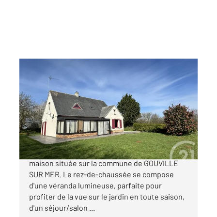
GOUVILLE SUR MER 50
2
125 m
, 6 pièces
Ref : 16825
Maison à vendre
285 000 €
CENTURY 21 ROYER IMMO vous propose, cette
maison située sur la commune de GOUVILLE
SUR MER. Le rez-de-chaussée se compose
d'une véranda lumineuse, parfaite pour
profiter de la vue sur le jardin en toute saison,
d'un séjour/salon ...