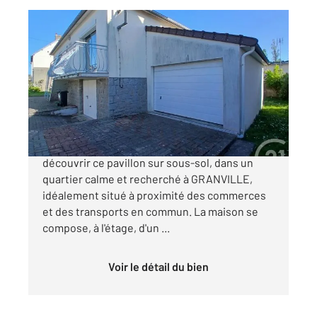
GRANVILLE 50
2
87,26 m
, 4 pièces
Ref : 45205
Maison à vendre
255 000 €
CENTURY 21 Royer Immo vous propose de
découvrir ce pavillon sur sous-sol, dans un
quartier calme et recherché à GRANVILLE,
idéalement situé à proximité des commerces
et des transports en commun. La maison se
compose, à l'étage, d'un ...
Voir le détail du bien