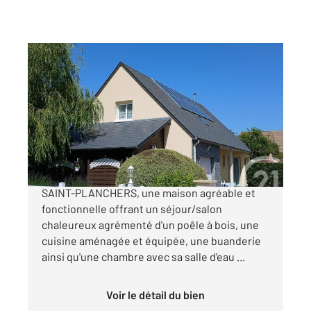
ST PLANCHERS 50
2
110 m
, 6 pièces
Ref : 44461
Maison à vendre
354 000 €
CENTURY 21 Royer Immo vous présente à
SAINT-PLANCHERS, une maison agréable et
fonctionnelle offrant un séjour/salon
chaleureux agrémenté d'un poêle à bois, une
cuisine aménagée et équipée, une buanderie
ainsi qu'une chambre avec sa salle d'eau ...
Voir le détail du bien