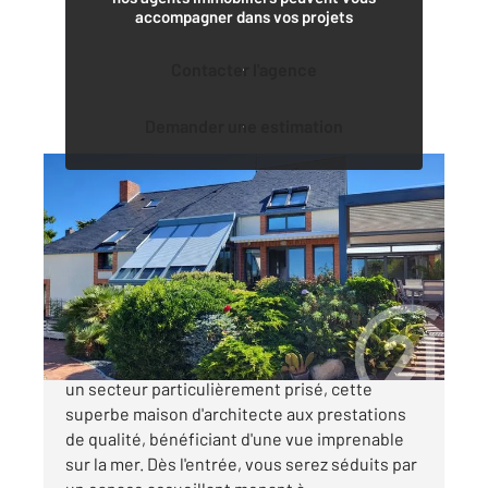
accompagner dans vos projets
Contacter l'agence
Demander une estimation
GRANVILLE 50
2
160 m
, 6 pièces
Ref : 40628
Maison à vendre
895 000 €
CENTURY 21 Royer Immo vous présente, dans
un secteur particulièrement prisé, cette
superbe maison d'architecte aux prestations
de qualité, bénéficiant d'une vue imprenable
sur la mer. Dès l'entrée, vous serez séduits par