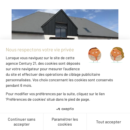
COUDEVILLE SUR MER 50
2
276 m
, 8 pièces
Ref : 44514
Maison à vendre
804 000 €
CENTURY 21 Royer Immo vous propose à
quelques kilomètres de la côte granvillaise,
cette superbe maison de 8 pièces principales
comprenant au rez-de-chaussée : Un hall
d'entrée, un séjour/salon d'une belle
superficie de 70 m² environ, une cuisine ...
Voir le détail du bien
Créer une alerte