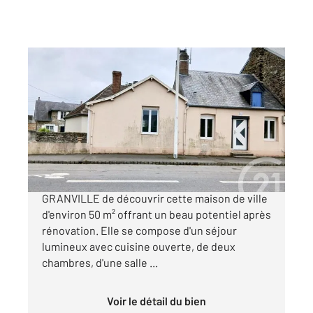
GRANVILLE 50
2
73 m
, 4 pièces
Ref : 44724
Maison à vendre
189 000 €
CENTURY 21 Royer Immo vous propose, à
GRANVILLE de découvrir cette maison de ville
d'environ 50 m² offrant un beau potentiel après
rénovation. Elle se compose d'un séjour
lumineux avec cuisine ouverte, de deux
chambres, d'une salle ...
Voir le détail du bien