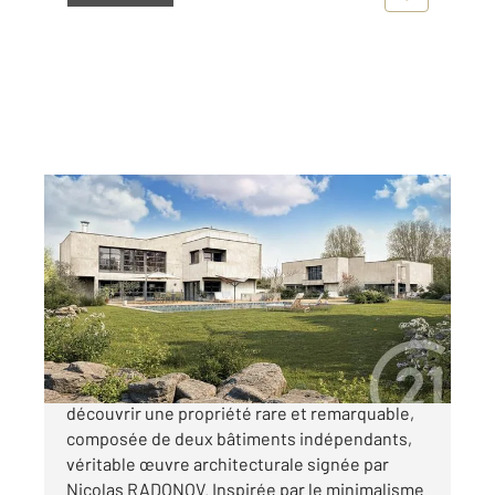
GOUVILLE SUR MER 50
2
627 m
, 14 pièces
Ref : 16832
Maison à vendre
1 350 000 €
CENTURY 21 Royer Immo vous invite à
découvrir une propriété rare et remarquable,
composée de deux bâtiments indépendants,
véritable œuvre architecturale signée par
Nicolas RADONOV. Inspirée par le minimalisme