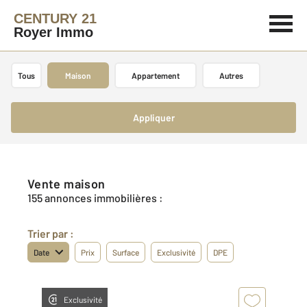
CENTURY 21
Royer Immo
Tous
Maison
Appartement
Autres
Appliquer
Vente maison
155 annonces immobilières :
Trier par :
Date
Prix
Surface
Exclusivité
DPE
Exclusivité