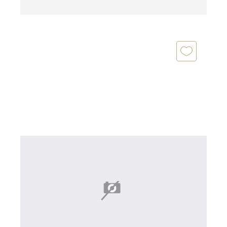
FOLLIGNY 50
2
74,22 m
, 3 pièces
Ref : 44932
Maison à vendre
139 900 €