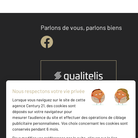
Parlons de vous, parlons biens
Votre agence est notée
Achat
Vente
9,2
/
10