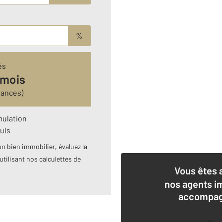
%
és
 mois
rances)
mulation
uls
n bien immobilier, évaluez la
utilisant nos calculettes de
Vous êtes 
nos agents i
accompagn