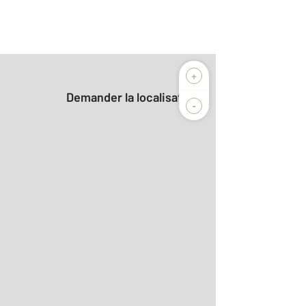
+
Demander la localisation
-
2
r le détail]