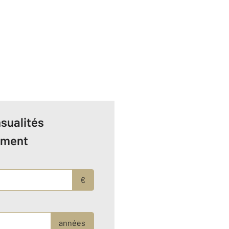
sualités
ement
€
années