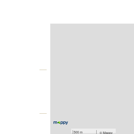
Afficher sur la carte :
Agence
Vue globale
2
Surface totale : 80,3 m
2
Surface terrain : 204 m
Équipements
Les plus
500 m
©
Mappy