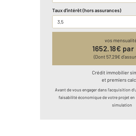
Taux d'intérêt (hors assurances)
vos mensualit
1652.18
€ par
(Dont
57.29
€ d’assu
Crédit immobilier si
et premiers calc
Avant de vous engager dans l’acquisition d’u
faisabilité économique de votre projet en 
simulation