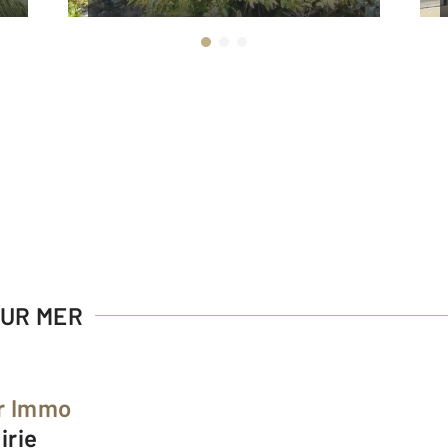
SUR MER
r Immo
irie