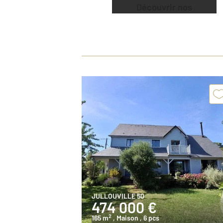
Découvrir nos
offres
JULLOUVILLE 50
474 000 €
2
165 m
, Maison
, 6 pcs