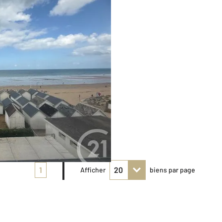
1
Afficher
biens par page