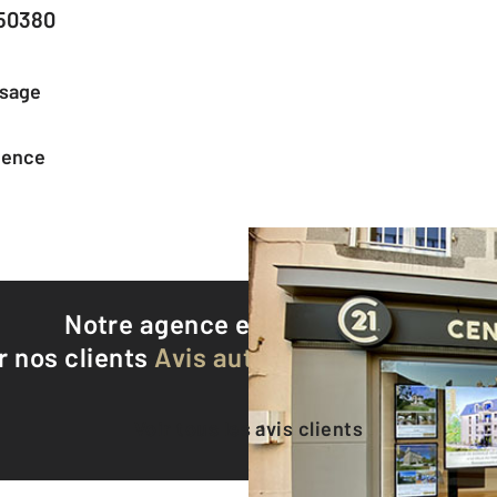
 50380
ssage
agence
Notre agence est notée
9,2/10
r nos clients
Avis authentifiés par Qualite
Voir tous les avis clients