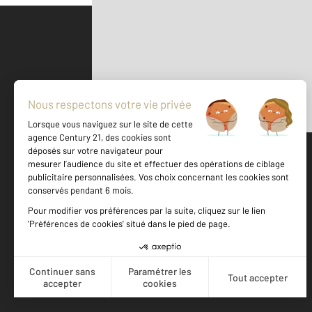
Parlons de vous, parlons biens
500 m
©
Mappy
Votre agence est notée
Achat
Vente
9,2
/
10