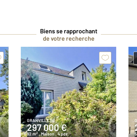
Biens se rapprochant
de votre recherche
GRANVILLE 50
G
297 000 €
2
92 m
, Maison
, 4 pcs
5