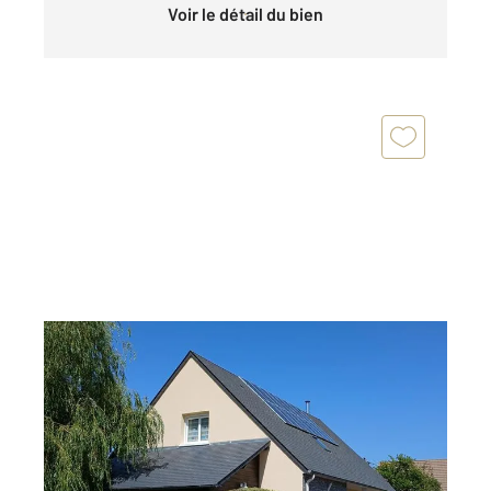
Voir le détail du bien
ST PLANCHERS 50
2
110 m
, 6 pièces
Ref : 44461
Maison à vendre
354 000 €