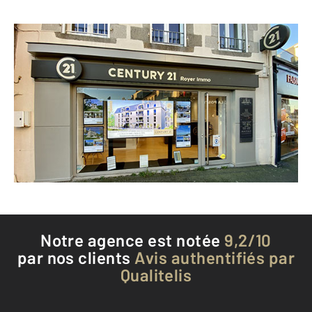
CENTURY 21 Royer Immo
32 rue de la Mairie
ST PAIR SUR MER - 50380
Envoyer un message
Téléphoner à l'agence
Notre agence est notée
9,2/10
par nos clients
Avis authentifiés par
Qualitelis