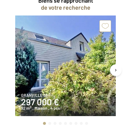
Biens se rapprochant
de votre recherche
GRANVILLE 50
GR
297 000 €
3
2
92 m
, Maison
, 4 pcs
12