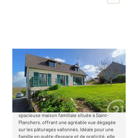
ST PLANCHERS 50
2
140 m
, 7 pièces
Ref : 45360
Maison à vendre
262 000 €
CENTURY 21 Royer Immo vous propose cette
spacieuse maison familiale située à Saint-
Planchers, offrant une agréable vue dégagée
sur les pâturages vallonnés. Idéale pour une
famille en quête d'espace et de praticité, elle