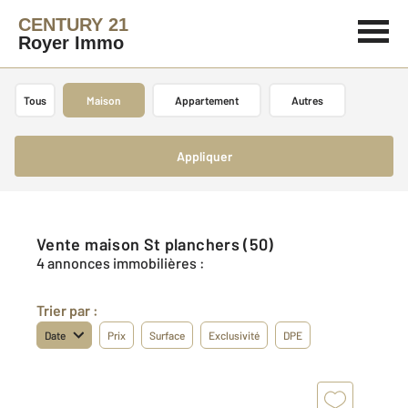
CENTURY 21
Royer Immo
Tous
Maison
Appartement
Autres
Appliquer
Vente maison St planchers (50)
4 annonces immobilières :
Trier par :
Date
Prix
Surface
Exclusivité
DPE