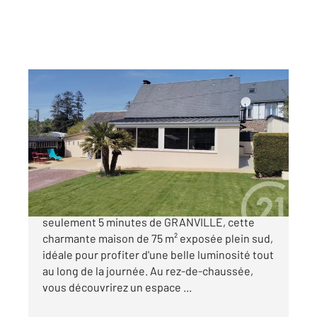
ST PLANCHERS 50
2
75,19 m
, 5 pièces
Ref : 45385
Maison à vendre
229 000 €
CENTURY 21 Royer Immo vous propose, à
seulement 5 minutes de GRANVILLE, cette
charmante maison de 75 m² exposée plein sud,
idéale pour profiter d'une belle luminosité tout
au long de la journée. Au rez-de-chaussée,
vous découvrirez un espace ...