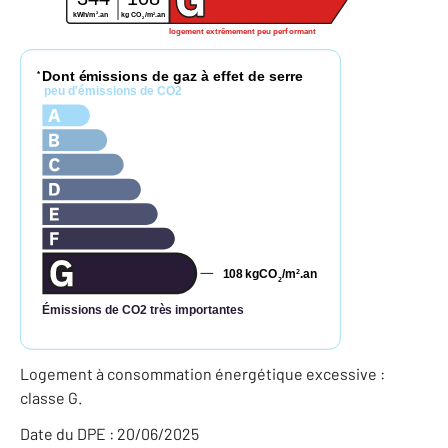
2
2
kg CO
/m
.an
kWh/m
.an
2
logement extrêmement peu performant
Dont émissions de gaz à effet de serre
*
peu d'émissions de CO2
108
kgCO
/m
.an
2
2
Émissions de CO2 très importantes
Logement à consommation énergétique excessive :
classe G.
Date du DPE : 20/06/2025