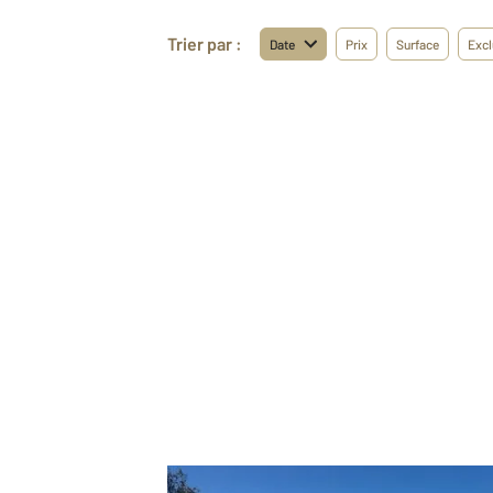
Trier par :
Date
Prix
Surface
Excl