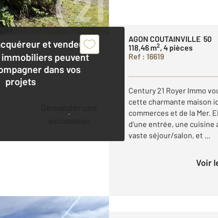
AGON COUTAINVILLE 50
acquéreur et vendeur,
2
118,46 m
, 4 pièces
 immobiliers peuvent
Ref : 16619
ompagner dans vos
projets
Century 21 Royer Immo v
cette charmante maison i
Demander une
commerces et de la Mer. 
estimation
d'une entrée, une cuisine
vaste séjour/salon, et ...
Voir 