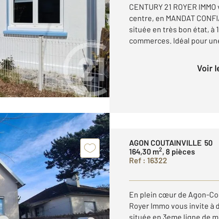
CENTURY 21 ROYER IMMO 
centre, en MANDAT CONFI
située en très bon état, à 
commerces. Idéal pour une
Voir 
AGON COUTAINVILLE 50
2
164,30 m
, 8 pièces
Ref : 16322
En plein cœur de Agon-Co
Royer Immo vous invite à d
située en 3eme ligne de me