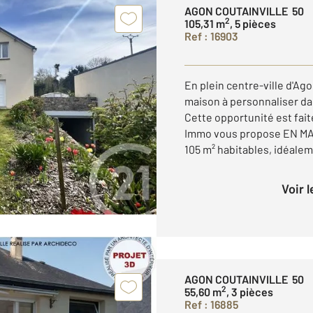
AGON COUTAINVILLE 50
2
105,31 m
, 5 pièces
Ref : 16903
En plein centre-ville d'Ag
maison à personnaliser da
Cette opportunité est fai
Immo vous propose EN M
105 m² habitables, idéaleme
Voir 
AGON COUTAINVILLE 50
2
55,60 m
, 3 pièces
Ref : 16885