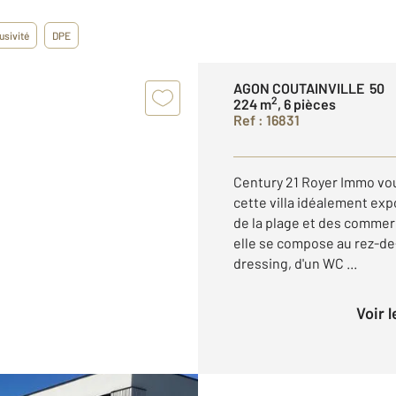
usivité
DPE
AGON COUTAINVILLE 50
2
224 m
, 6 pièces
Ref : 16831
Century 21 Royer Immo vou
cette villa idéalement ex
de la plage et des commerc
elle se compose au rez-d
dressing, d'un WC ...
Voir 