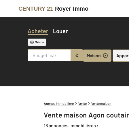
CENTURY 21
Royer Immo
Acheter
Louer
Maison
€
Maison
Appar
Agence immobilière
Vente
Vente maison
Vente maison Agon coutain
16 annonces immobilières :