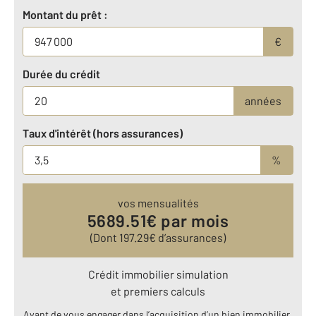
Montant du prêt :
€
Durée du crédit
années
Taux d'intérêt (hors assurances)
%
vos mensualités
5689.51
€ par mois
(Dont
197.29
€ d’assurances)
Crédit immobilier simulation
et premiers calculs
Avant de vous engager dans l’acquisition d’un bien immobilier,