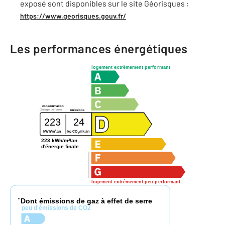
exposé sont disponibles sur le site Géorisques :
https://www.georisques.gouv.fr/
Les performances énergétiques
logement extrêmement performant
consommation
(énergie primaire)
émissions
223
24
2
2
kWh/m
.an
kg CO
/m
.an
2
223 kWh/m²/an
d'énergie finale
logement extrêmement peu performant
Dont émissions de gaz à effet de serre
*
peu d'émissions de CO2