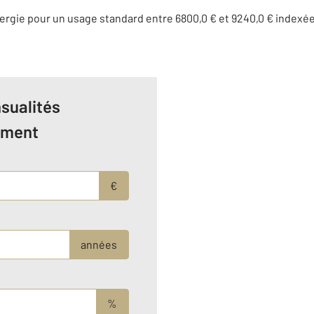
rgie pour un usage standard entre 6800,0 € et 9240,0 € indexé
sualités
ement
€
années
%