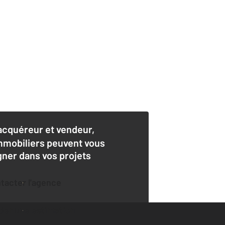
acquéreur et vendeur,
mmobiliers peuvent vous
er dans vos projets
ntacter l'agence
der une estimation