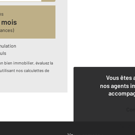
és
 mois
rances)
mulation
uls
n bien immobilier, évaluez la
utilisant nos calculettes de
Vous êtes 
nos agents i
accompagn
Co
Deman