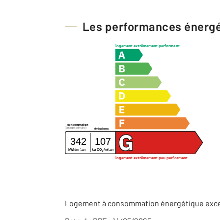
Les performances énerg
logement extrêmement performant
consommation
(énergie primaire)
émissions
342
107
2
2
kg CO
/m
.an
kWh/m
.an
2
logement extrêmement peu performant
Logement à consommation énergétique exces