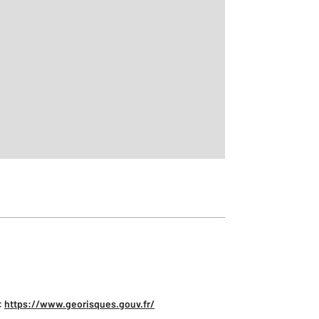
r le détail]
:
https://www.georisques.gouv.fr/