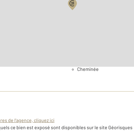
2
Surface habitable : 158 m
Nombre de pièces : 7
[Voi
Général
Cheminée
es de l'agence, cliquez ici
uels ce bien est exposé sont disponibles sur le site Géorisques 