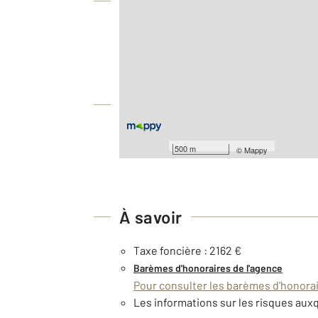
Vue globale
2
Surface totale : 158 m
2
Surface terrain : 669 m
Équipements
Les plus
500 m
©
Mappy
À savoir
Taxe foncière : 2162 €
Barèmes d'honoraires de l'agence
Pour consulter les barèmes d'honorair
Les informations sur les risques auxq