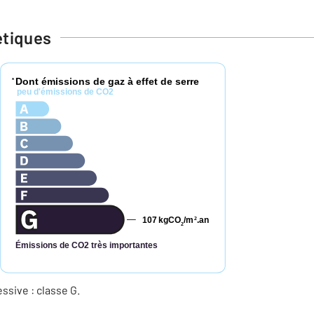
étiques
Dont émissions de gaz à effet de serre
*
peu d'émissions de CO2
107
kgCO
/m
.an
2
2
Émissions de CO2 très importantes
sive : classe G.