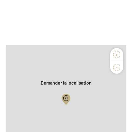
Afficher sur la carte :
+
Agence
Biens vendus
-
Demander la localisation
Vue globale
2
Surface totale : 91 m
2
Surface habitable : 91 m
2
Surface terrain : 662 m