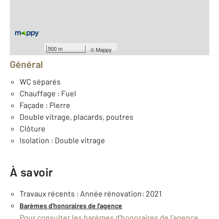
Nombre de pièces : 6
[Voir le détail]
Équipements
500 m
©
Mappy
Général
WC séparés
Chauffage : Fuel
Façade : Pierre
Double vitrage, placards, poutres
Clôture
Isolation : Double vitrage
À savoir
Travaux récents : Année rénovation: 2021
Barèmes d'honoraires de l'agence
Pour consulter les barèmes d'honoraires de l'agence,