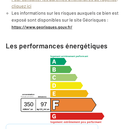
cliquez ici
Les informations sur les risques auxquels ce bien est
exposé sont disponibles sur le site Géorisques :
https://www.georisques.gouv.fr/
Les performances énergétiques
logement extrêmement performant
consommation
(énergie primaire)
émissions
350
97
2
2
kWh/m
.an
kg CO
/m
.an
2
logement extrêmement peu performant