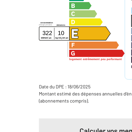
consommation
(énergie primaire)
émissions
322
10
2
2
kg CO
/m
.an
kWh/m
.an
2
logement extrêmement peu performant
Date du DPE : 18/06/2025
Montant estimé des dépenses annuelles d'éne
(abonnements compris).
Calculer vos men