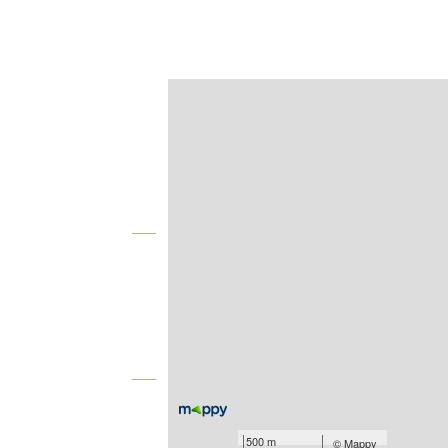
Afficher sur la carte :
Agence
Vue globale
2
Surface totale : 225,8 m
2
Surface terrain : 1 556 m
Équipements
Les plus
500 m
©
Mappy