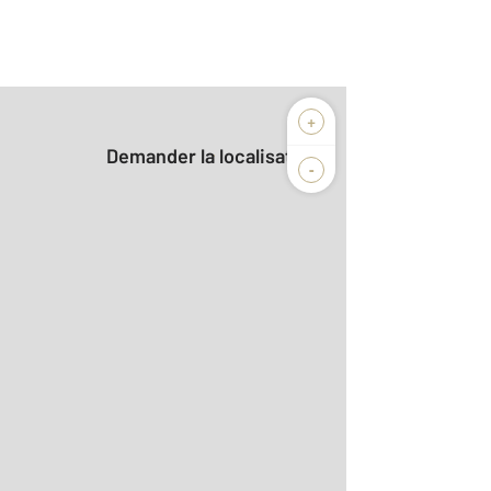
+
Demander la localisation
-
2
 m
r le détail]