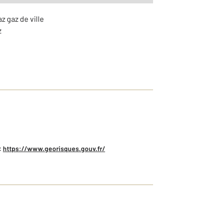
z gaz de ville
z
:
https://www.georisques.gouv.fr/