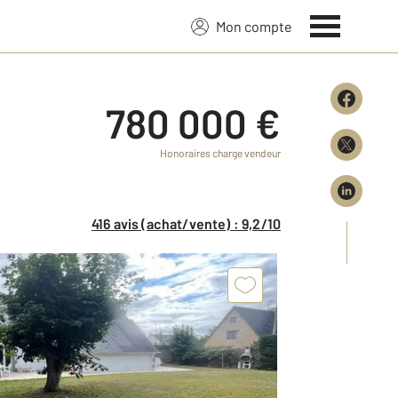
Mon compte
780 000 €
Honoraires charge vendeur
416 avis (achat/vente) : 9,2/10