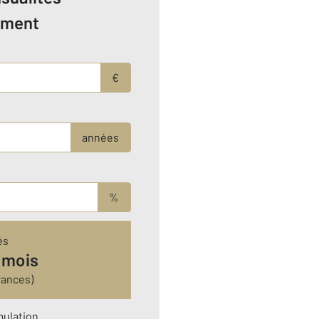
ement
€
années
%
és
 mois
rances)
mulation