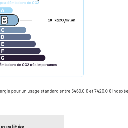
peu d'émissions de CO2
10
kgCO
/m
.an
2
2
Émissions de CO2 très importantes
rgie pour un usage standard entre 5460,0 € et 7420,0 € indexé
sualités