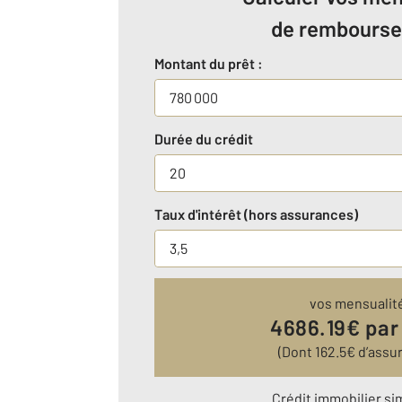
de rembours
Montant du prêt :
Durée du crédit
Taux d'intérêt (hors assurances)
vos mensualit
4686.19
€ par
(Dont
162.5
€ d’assu
Crédit immobilier si