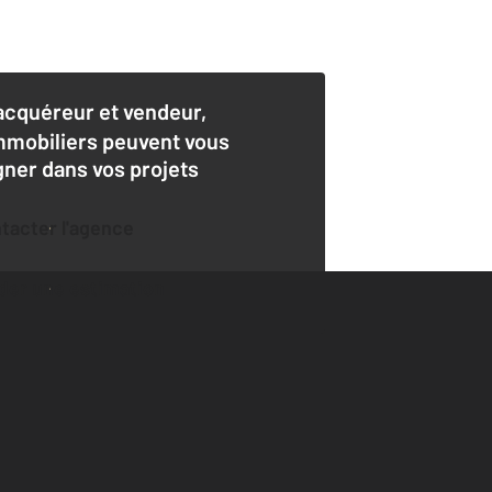
acquéreur et vendeur,
mmobiliers peuvent vous
er dans vos projets
ntacter l'agence
der une estimation