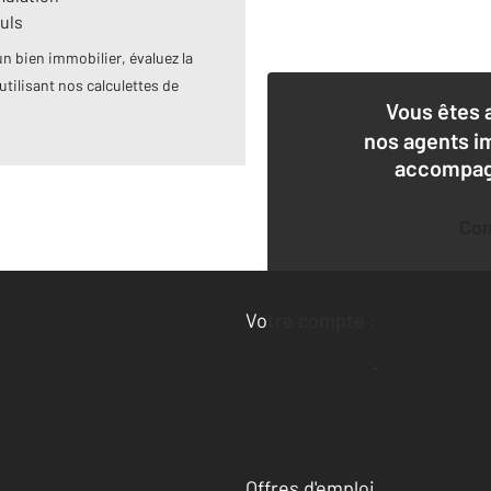
uls
n bien immobilier, évaluez la
utilisant nos calculettes de
Vous êtes 
nos agents i
accompagn
Co
Deman
Votre compte :
Accéder à mon compte
Offres d'emploi