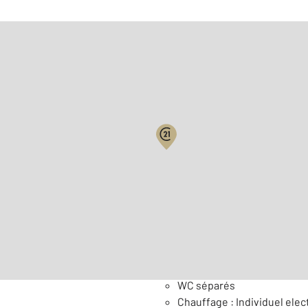
Biens vendus
2
Surface habitable : 137 m
Général
WC séparés
Chauffage : Individuel elec