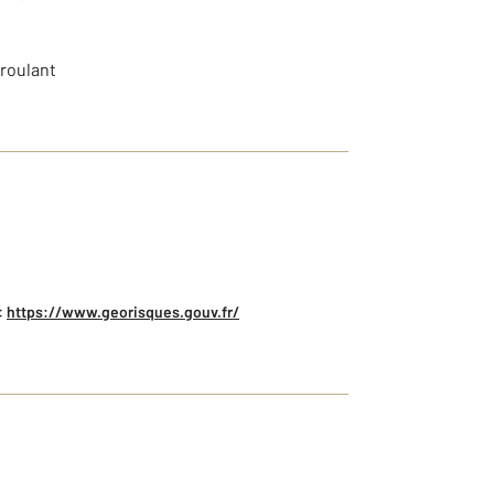
 roulant
:
https://www.georisques.gouv.fr/