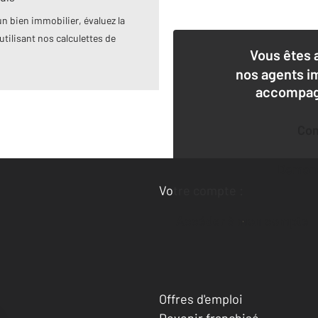
n bien immobilier, évaluez la
utilisant nos calculettes de
Vous êtes 
nos agents i
accompagn
Co
Deman
Votre compte :
Accéder à mon compte
Offres d'emploi
Devenir franchisé