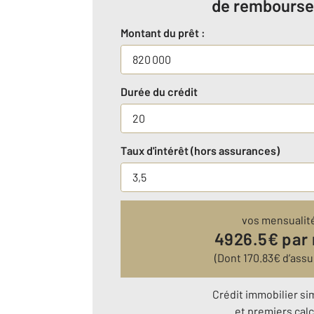
de rembours
Montant du prêt :
Durée du crédit
Taux d'intérêt (hors assurances)
vos mensualit
4926.5
€ par
(Dont
170.83
€ d’assu
Crédit immobilier si
et premiers calc