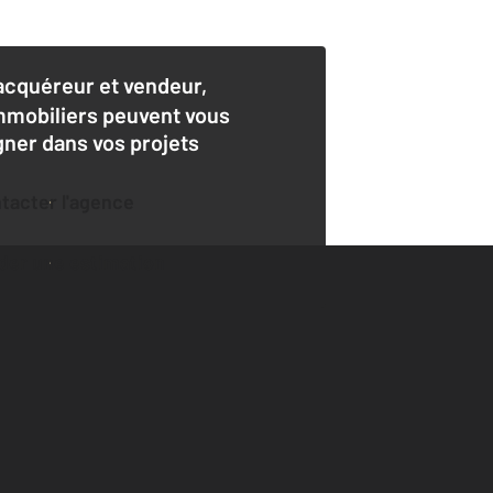
acquéreur et vendeur,
mmobiliers peuvent vous
er dans vos projets
ntacter l'agence
der une estimation