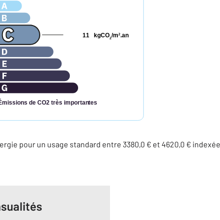
11
kgCO
/m
.an
2
2
Émissions de CO2 très importantes
rgie pour un usage standard entre 3380,0 € et 4620,0 € indexé
sualités