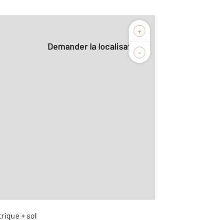
+
Demander la localisation
-
trique + sol