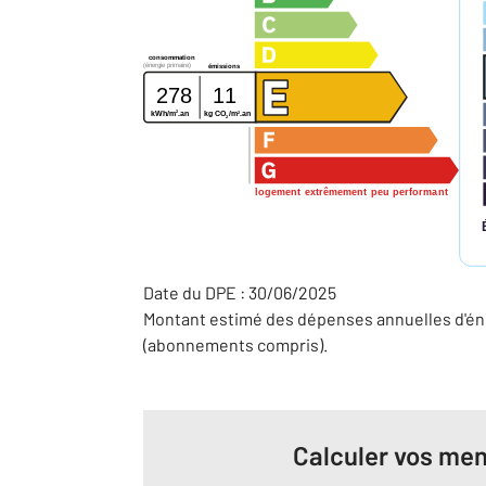
consommation
(énergie primaire)
émissions
278
11
2
2
kg CO
/m
.an
kWh/m
.an
2
logement extrêmement peu performant
Date du DPE : 30/06/2025
Montant estimé des dépenses annuelles d'éne
(abonnements compris).
Calculer vos men