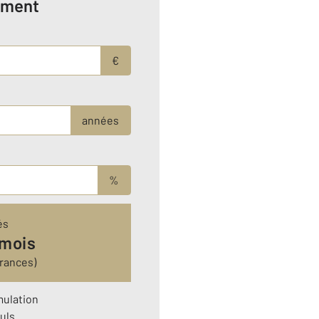
ement
€
années
%
és
 mois
rances)
mulation
uls