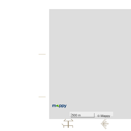
Afficher sur la carte :
Agence
Vue globale
2
Surface totale : 137 m
Nombre de pièces : 6
[Voir le détail]
Équipements
Les plus
500 m
©
Mappy