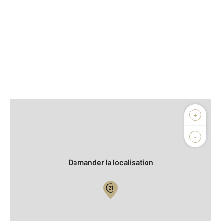
Afficher sur la carte :
+
Agence
Biens vendus
-
Demander la localisation
Vue globale
2
Surface totale : 83,0 m