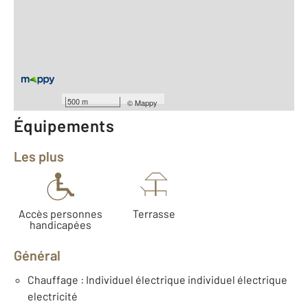
2
Surface habitable : 83,0 m
Type d'appartement : F3
Étage : Rez-de-chaussée
Nombre de pièces : 3
[Voir le détail]
Type de construction : Traditionnelle
500 m
©
Mappy
Équipements
Les plus
Accès personnes
Terrasse
handicapées
Général
Chauffage : Individuel électrique individuel électrique
electricité