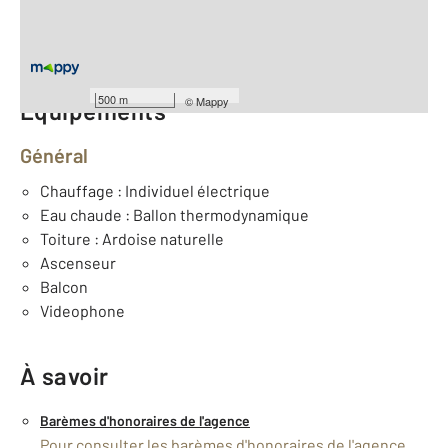
er
Étage : 1
Nombre de pièces : 3
[Voir le détail]
500 m
©
Mappy
Équipements
Général
Chauffage : Individuel électrique
Eau chaude : Ballon thermodynamique
Toiture : Ardoise naturelle
Ascenseur
Balcon
Videophone
À savoir
Barèmes d'honoraires de l'agence
Pour consulter les barèmes d'honoraires de l'agence,