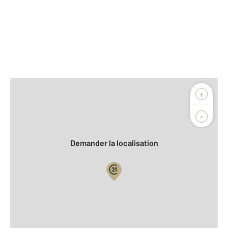
Afficher sur la carte :
+
Agence
Biens vendus
-
Demander la localisation
Vue globale
2
Surface totale : 67,4 m
2
Surface habitable : 67,4 m
Type d'appartement : F3