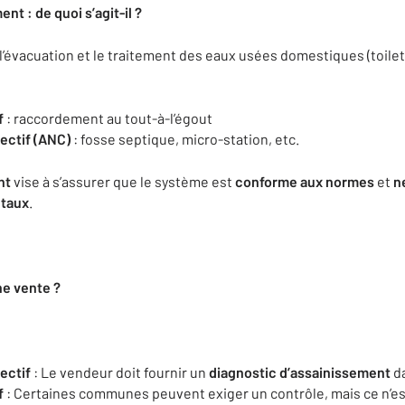
nt : de quoi s’agit-il ?
’évacuation et le traitement des eaux usées domestiques (toilett
f
: raccordement au tout-à-l’égout
ectif (ANC)
: fosse septique, micro-station, etc.
nt
vise à s’assurer que le système est
conforme aux normes
et
n
ntaux
.
une vente ?
ectif
: Le vendeur doit fournir un
diagnostic d’assainissement
d
f
: Certaines communes peuvent exiger un contrôle, mais ce n’es