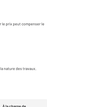
r le prix peut compenser le
 la nature des travaux.
À la charge de