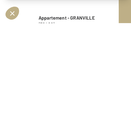
Appartement - GRANVILLE
(50400)
En savoir plus
Vendu
Maison - GRANVILLE (50400)
En savoir plus